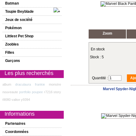
Batman
Toupie Beyblade
Jeux de société
Pokémon
Zoom
Littlest Pet Shop
Zoobles
En stock
Filles
Stock : 5
Garçons
Les plus recherchés
Quantité :
album
draculaura
frankie
monstre
Marvel Spyder-Nig
nouveaute
portfolio
poupee
r7216
story
t9080
valise
y9394
Informations
Partenaires
Coordonnées