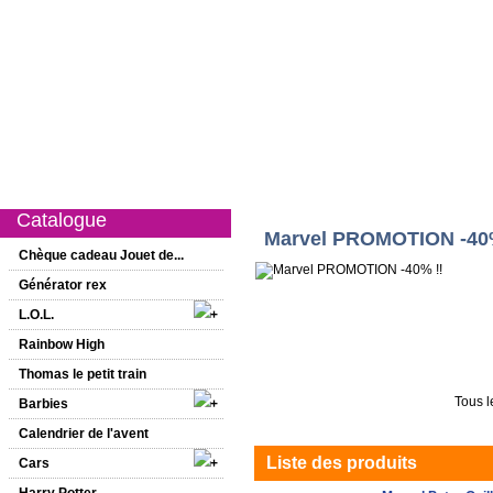
Catalogue
Nouveautés
Promotions
1er âge
Filles
Garço
Catalogue
Marvel PROMOTION -40%
Chèque cadeau Jouet de...
Générator rex
L.O.L.
Rainbow High
Thomas le petit train
Tous l
Barbies
Calendrier de l'avent
Liste des produits
Cars