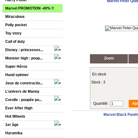
Harry Potter
Marvel Peter Quil
Marvel PROMOTION -40% !!
Miraculous
Polly pocket
Toy story
Call of duty
Disney : princesses...
Monster high : poup...
Zoom
Super Héros
En stock
Hand spinner
Stock : 3
Jeux de constructio...
L'univers de Manny
Corolle : poupée po...
Quantité :
Ever After High
Marvel Black Pant
Hot Wheels
1er âge
Harumika