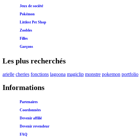
Jeux de société
Pokémon
Littlest Pet Shop
Zoobles
Filles
Garçons
Les plus recherchés
arielle
cheries
fonctions
lagoona
magiclip
monstre
pokemon
portfolio
Informations
Partenaires
Coordonnées
Devenir affilié
Devenir revendeur
FAQ