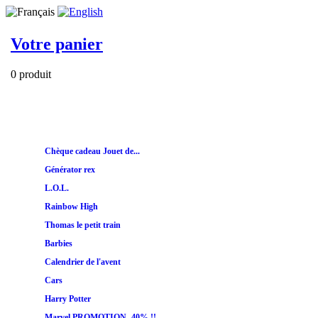
Votre panier
0 produit
Catalogue
Nouveautés
Promotions
1er âge
Filles
Garçons
Chèque cadeau Jouet de...
Générator rex
L.O.L.
Rainbow High
Thomas le petit train
Barbies
Calendrier de l'avent
Cars
Harry Potter
Marvel PROMOTION -40% !!