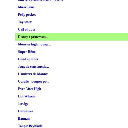
Miraculous
Polly pocket
Toy story
Call of duty
Disney : princesses...
Monster high : poup...
Super Héros
Hand spinner
Jeux de constructio...
L'univers de Manny
Corolle : poupée po...
Ever After High
Hot Wheels
1er âge
Harumika
Batman
Toupie Beyblade