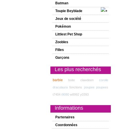
Batman
Toupie Beyblade
Jeux de société
Pokémon
Littlest Pet Shop
Zoobles
Filles
Garçons
Les plus recherchés
barbie
boite
clawdeen
corolle
draculaura
fonctions
poupee
poupees
t7404
t9080
w8992
y0393
Informations
Partenaires
Coordonnées