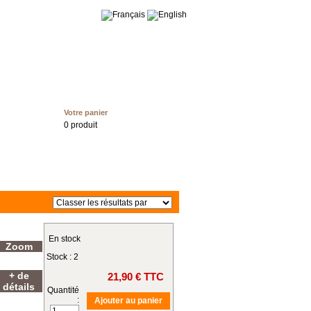
tact
Votre panier
0 produit
En stock
Zoom
Stock : 2
+ de
21,90
€ TTC
détails
Quantité
: