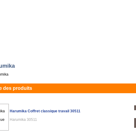
s
1er âge
Filles
Garçons
Chèques cadeaux
Mon compte
Con
umika
e des produits
Harumika Coffret classique travail 30511
Harumika 30511