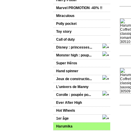
Harry Potter
Marvel PROMOTION -40% !!
Miraculous
Polly pocket
Toy story
Call of duty
Disney : princesses...
Monster high : poup...
Super Héros
Hand spinner
Jeux de constructio...
L'univers de Manny
Corolle : poupée po...
Ever After High
Hot Wheels
1er âge
Harumika