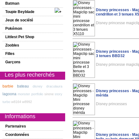
Batman
Disney princesses - Mag
Toupie Beyblade
cendrillon et 3 tenues X
Jeux de société
Disney princesse magicl
Pokémon
Littlest Pet Shop
Zoobles
Disney princesses - Magi
Filles
3 tenues BBD32
Garçons
Disney princesse magicl
Les plus recherchés
barbie
bateau
disney
draculaura
Disney princesses - Mag
lagoona
monster
portfolio
sirene
story
mérida
turbo
w8164
w8992
Disney princesses
Informations
Partenaires
Coordonnées
Disney princesses - Mag