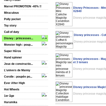
Harry Potter
Marvel PROMOTION -40% !!
Disney Princesses - Min
X2840
Miraculous
Disney princesse magicl
Polly pocket
Toy story
Call of duty
Disney princesses - Co
Disney : princesses...
Disney princesse magic
Monster high : poup...
Super Héros
Hand spinner
Disney princesses - Mag
et 3 tenues
Jeux de constructio...
Disney princesse magicl
L'univers de Manny
Corolle : poupée po...
Ever After High
Disney princesse Magicli
Hot Wheels
Disney princesse magicl
1er âge
Harumika