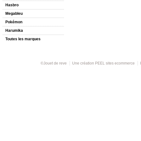
Hasbro
Megableu
Pokémon
Harumika
Toutes les marques
©Jouet de reve
Une création
PEEL sites ecommerce