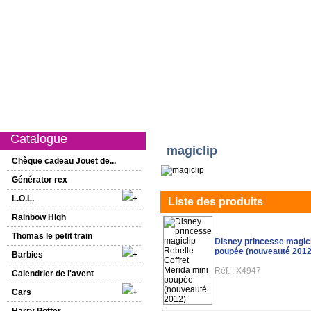
Catalogue
Nouveautés
Promotions
1er âge
Filles
Garço
Catalogue
magiclip
Chèque cadeau Jouet de...
Générator rex
L.O.L.
Liste des produits
Rainbow High
Thomas le petit train
Disney princesse magicl
poupée (nouveauté 2012
Barbies
Réf. : X4947
Calendrier de l'avent
Cars