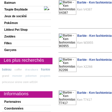
Barbie - Ken fashionist
Batman
Toupie Beyblade
Ken V4387
Jeux de société
Pokémon
Littlest Pet Shop
Barbie - Ken fashionist
Zoobles
Ken W3955
Filles
Garçons
Les plus recherchés
Barbie - Ken fashionist
Ken X2266
bateau
frankie
coiffer
draculaura
grand
monster
pokemon
poupees
princesse
sirene
stein
w8164
Barbie - Ken fashionist
Informations
Ken T7417
Partenaires
Coordonnées