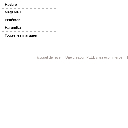
Hasbro
Megableu
Pokémon
Harumika
Toutes les marques
©Jouet de reve
Une création
PEEL sites ecommerce