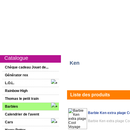
Catalogue
Nouveautés
Promotions
1er âge
Filles
Garço
Catalogue
Ken
Chèque cadeau Jouet de...
Générator rex
L.O.L.
Rainbow High
Liste des produits
Thomas le petit train
Barbies
Barbie Ken extra plage 
Calendrier de l'avent
Barbie Ken extra plage C
Cars