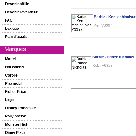
Devenir affilié
Devenir revendeur
Barbie - Ken fashionist
FAQ
Ken V3397
Lexique
Plan d'accès
Marques
Barbie - Prince Nicholas
Mattel
Réf. : V6828
Hot wheels
Corolle
Playmobil
Fisher Price
Légo
Disney Princesse
Polly pocket
Monster High
Diney Pixar