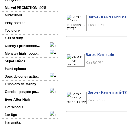
Harry Potter
Marvel PROMOTION -40% !!
Miraculous
Barbie - Ken fashionist
Polly pocket
Ken FJF72
Toy story
Call of duty
Disney : princesses...
Monster high : poup...
Barbie Ken marié
Super Héros
Ken BCP31
Hand spinner
Jeux de constructio...
L'univers de Manny
Corolle : poupée po...
Barbie - Ken le marié T
Ever After High
Ken T7366
Hot Wheels
1er âge
Harumika